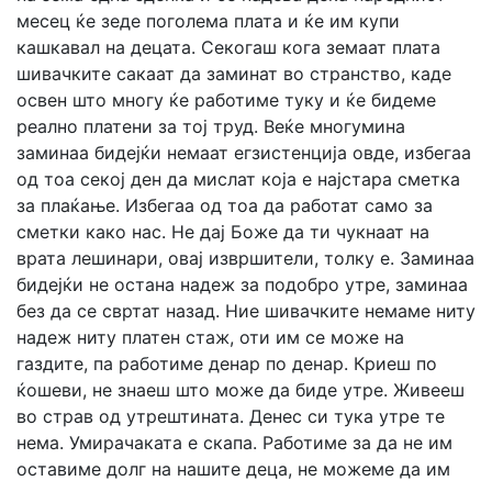
месец ќе зеде поголема плата и ќе им купи
кашкавал на децата. Секогаш кога земаат плата
шивачките сакаат да заминат во странство, каде
освен што многу ќе работиме туку и ќе бидеме
реално платени за тој труд. Веќе многумина
заминаа бидејќи немаат егзистенција овде, избегаа
од тоа секој ден да мислат која е најстара сметка
за плаќање. Избегаа од тоа да работат само за
сметки како нас. Не дај Боже да ти чукнаат на
врата лешинари, овај извршители, толку е. Заминаа
бидејќи не остана надеж за подобро утре, заминаа
без да се свртат назад. Ние шивачките немаме ниту
надеж ниту платен стаж, оти им се може на
газдите, па работиме денар по денар. Криеш по
ќошеви, не знаеш што може да биде утре. Живееш
во страв од утрештината. Денес си тука утре те
нема. Умирачаката е скапа. Работиме за да не им
оставиме долг на нашите деца, не можеме да им