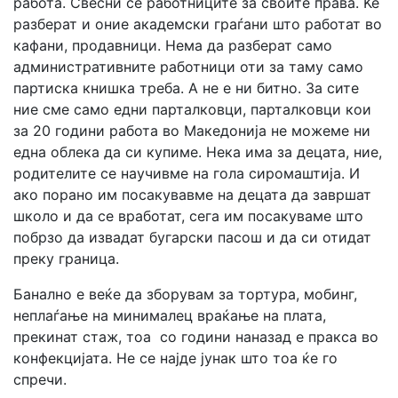
работа. Свесни се работниците за своите права. Ќе
разберат и оние академски граѓани што работат во
кафани, продавници. Нема да разберат само
административните работници оти за таму само
партиска книшка треба. А не е ни битно. За сите
ние сме само едни парталковци, парталковци кои
за 20 години работа во Македонија не можеме ни
една облека да си купиме. Нека има за децата, ние,
родителите се научивме на гола сиромаштија. И
ако порано им посакувавме на децата да завршат
школо и да се вработат, сега им посакуваме што
побрзо да извадат бугарски пасош и да си отидат
преку граница.
Банално е веќе да зборувам за тортура, мобинг,
неплаѓање на минималец враќање на плата,
прекинат стаж, тоа со години наназад е пракса во
конфекцијата. Не се најде јунак што тоа ќе го
спречи.