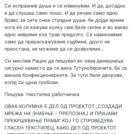
Си испразнив душа и се извинувам. И да, досадно
е да слушаш само лошо. И да речам само едно
браво за сите оние страдни души. Ќе дојде време
кога ќе се кажува колку сме биле силни и во вакво
едно невреме кое трае предолго. Се навикнавме
само да прераскажуваме судбини, друго не
преостана, не можеме да си дозволиме…
Си мислам Рацин да пишувал во оваа денешница
сигурно наместо да се вика Тутуноберачите, би се
викала Конфекционерките. За туѓи бели дворови,
копај си црни гробови.
Пишува: текстилна работничка
ОВАА КОЛУМНА Е ДЕЛ ОД ПРОЕКТОТ „СОЗДАДИ
МРЕЖА НА ЗНАЕЊЕ – ПРЕПОЗНАЈ И ПРИЈАВИ
ПРЕКРШУВАЊЕ ПРАВА“ КОЈ ГО СПРОВЕДУВА
ГЛАСЕН ТЕКСТИЛЕЦ, КАКО ДЕЛ ОД ПРОЕКТОТ