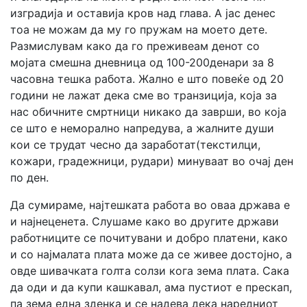
изградија и оставија кров над глава. А јас денес
тоа не можам да му го пружам на моето дете.
Размислувам како да го преживеам денот со
мојата смешна дневница од 100-200денари за 8
часовна тешка работа. Жално е што повеќе од 20
години не лажат дека сме во транзиција, која за
нас обичните смртници никако да заврши, во која
се што е неморално напредува, а жалните души
кои се трудат чесно да заработат(текстилци,
кожари, градежници, рудари) минуваат во очај ден
по ден.
Да сумираме, најтешката работа во оваа држава е
и најнеценета. Слушаме како во другите држави
работниците се почитувани и добро платени, како
и со најмалата плата може да се живее достојно, а
овде шивачката голта солзи кога зема плата. Сака
да оди и да купи кашкавал, ама пустиот е прескап,
па зема една зденка и се надева дека наредниот