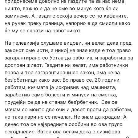
придонесеме доволно на газдите па за нас нема
ништо, важно е да не сме во минус кога ќе си
заминеме. А газдите секоја вечер се по кафаните,
на ручек преку граница, напорно е да смисли како
ќе му се скрати на работникот.
На телевизија слушаме вицови, ни велат дека пред
законот сме исти, а никој не знае каде е тоа право
загарантирано со Устав да работиш и заработиш за
достоен живот. Газдите ни велат, има работнички
права и тоа загарантирани со закон, ама не за
без’рбетници како вас. Во право се. 20 години
работам, кичмата ја искривив над машината,
заработив само болести и минуси на сметка,
трудејќи се да не станам без’рбетник. Еве се
мачам со моите две очи и десет прсти да работам,
но така пари не се печалат. Не знам да крадам. А
денес тоа се највреднитe особини во ова труло
секојдневие. Затоа ова велам дека е сизифова