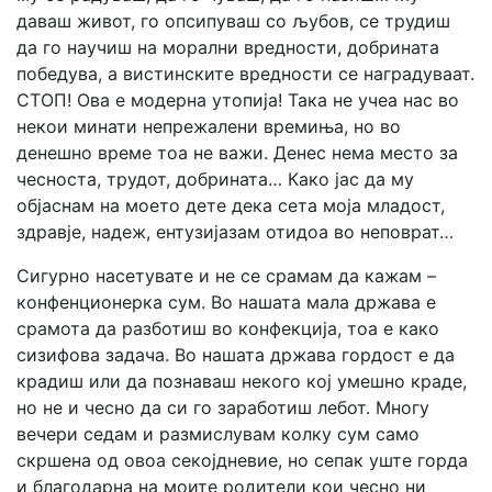
даваш живот, го опсипуваш со љубов, се трудиш
да го научиш на морални вредности, добрината
победува, а вистинските вредности се наградуваат.
СТОП! Ова е модерна утопија! Така не учеа нас во
некои минати непрежалени времиња, но во
денешно време тоа не важи. Денес нема место за
чесноста, трудот, добрината… Како јас да му
објаснам на моето дете дека сета моја младост,
здравје, надеж, ентузијазам отидоа во неповрат…
Сигурно насетувате и не се срамам да кажам –
конфенционерка сум. Во нашата мала држава е
срамота да разботиш во конфекција, тоа е како
сизифова задача. Во нашата држава гордост е да
крадиш или да познаваш некого кој умешно краде,
но не и чесно да си го заработиш лебот. Многу
вечери седам и размислувам колку сум само
скршена од овоа секојдневие, но сепак уште горда
и благодарна на моите родители кои чесно ни