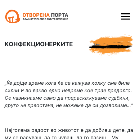
Skip to content
КОНФЕКЦИОНЕРКИТЕ
„Ќе дојде време кога ќе се кажува колку сме биле
силни и во вакво едно невреме кое трае предолго.
Се навикнавме само да прераскажуваме судбини,
друго не преостана, не можеме да си дозволиме…“
Најголема радост во животот е да добиеш дете, да
му се радуваш, да го чуваш, да го пазиш… Му