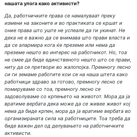
нашата улога како активисти?
Да, работничките права се намалуваат преку
измени на законите и во практиката се кршат и
оние права што уште не успеале да ги укинат. Не
дека не е важно да се внимава што прави власта и
да се алармира кога ќе преземе или нема да
преземе нешто во интерес на работникот. Но, тоа
не смее да биде единственото нешто што се прави,
ниту да се претвори во жалопојка. Премногу лесно
си ги земаме работите кои се на наша штета како
работници здраво за готово, премногу лесно се
помируваме со тоа, премногу лесно се
задоволуваме со крпењето на животот. Мора да ја
вратиме вербата дека може да се живее живот кој
нема да биде крпен, мора да ја вратиме вербата во
организираната сила на работниците. Тоа треба да
биде важен дел од делувањето на работничките
активисти.