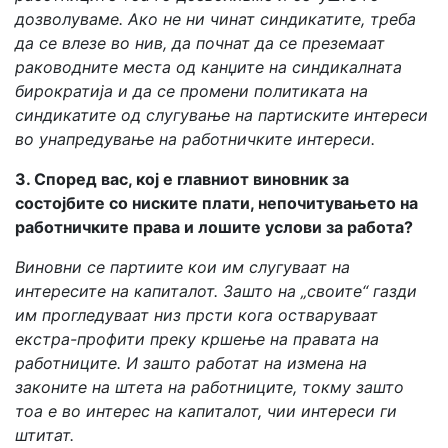
дозволуваме. Ако не ни чинат синдикатите, треба
да се влезе во нив, да почнат да се преземаат
раководните места од канџите на синдикалната
бирократија и да се промени политиката на
синдикатите од слугување на партиските интереси
во унапредување на работничките интереси.
3. Според вас, кој е главниот виновник за
состојбите со ниските плати, непочитувањето на
работничките права и лошите услови за работа?
Виновни се партиите кои им слугуваат на
интересите на капиталот. Зашто на „своите“ газди
им прогледуваат низ прсти кога остваруваат
екстра-профити преку кршење на правата на
работниците. И зашто работат на измена на
законите на штета на работниците, токму зашто
тоа е во интерес на капиталот, чии интереси ги
штитат.