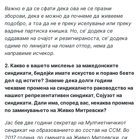
Важно е да се сфати дека ова не се празни
зборови, дека е можно да почнеме да живееме
подобро, а тоа да не е преку иселување или преку
вадење партиска книшка. Но, се’ додека се
оддаваме на очајот и резигнираноста, се’ додека
одиме по линијата на помал отпор, нема да
направиме исчекор.
2. Какво е вашето мислење за македонските
синдикати, бидејќи имате искуство и порано бевте
дел од истите? Знаеме дека долги години
чекавме промена на синдикалното раководство на
нашиот репрезентативен синдикат, Сојузот на
синдикати. Дали има, според вас, некаква промена
по заминувањето на Живко Митревски?
Јас бев две години секретар на Мултиетничкиот
синдикат на образованието во состав на ССМ. Во
2017 година, по смената на Живко Митревски, си