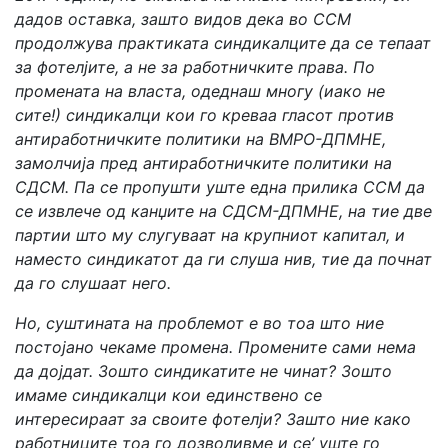
дадов оставка, зашто видов дека во ССМ
продолжува практиката синдикалците да се тепаат
за фотелјите, а не за работничките права. По
промената на власта, одеднаш многу (иако не
сите!) синдикалци кои го креваа гласот против
антиработничките политики на ВМРО-ДПМНЕ,
замолчија пред антиработничките политики на
СДСМ. Па се пропушти уште една прилика ССМ да
се извлече од канџите на СДСМ-ДПМНЕ, на тие две
партии што му слугуваат на крупниот капитал, и
наместо синдикатот да ги слуша нив, тие да почнат
да го слушаат него.
Но, суштината на проблемот е во тоа што ние
постојано чекаме промена. Промените сами нема
да дојдат. Зошто синдикатите не чинат? Зошто
имаме синдикалци кои единствено се
интересираат за своите фотелји? Зашто ние како
работниците тоа го дозволивме и се’ уште го