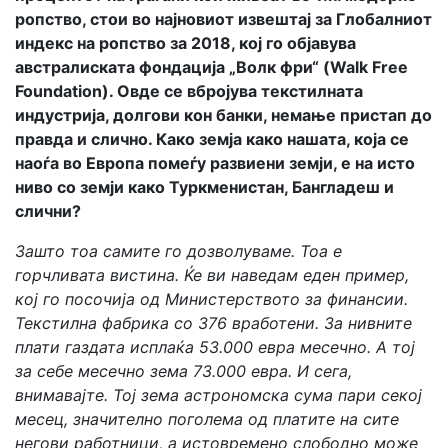
ропство, стои во најновиот извештај за Глобалниот
индекс на ропство за 2018, кој го објавува
австралиската фондација „Волк фри“ (Walk Free
Foundation). Овде се вбројува текстилната
индустрија, долгови кон банки, немање пристап до
правда и слично. Како земја како нашата, која се
наоѓа во Европа помеѓу развиени земји, е на исто
ниво со земји како Туркменистан, Бангладеш и
слични?
Зашто тоа самите го дозволуваме. Тоа е
горчливата вистина. Ќе ви наведам еден пример,
кој го посочија од Министерството за финансии.
Текстилна фабрика со 376 вработени. За нивните
плати газдата исплаќа 53.000 евра месечно. А тој
за себе месечно зема 73.000 евра. И сега,
внимавајте. Тој зема астрономска сума пари секој
месец, значително поголема од платите на сите
негови работници, а истовремено слободно може