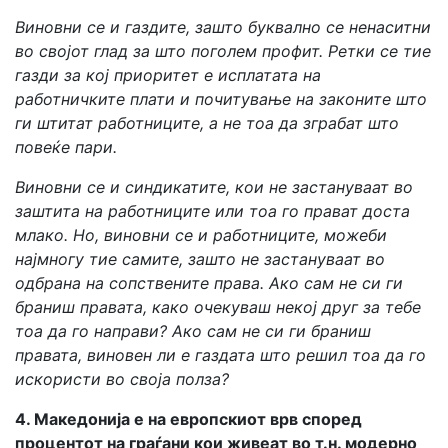
Виновни се и газдите, зашто буквално се ненаситни
во својот глад за што поголем профит. Ретки се тие
газди за кој приоритет е исплатата на
работничките плати и почитување на законите што
ги штитат работниците, а не тоа да зграбат што
повеќе пари.
Виновни се и синдикатите, кои не застануваат во
заштита на работниците или тоа го прават доста
млако. Но, виновни се и работниците, можеби
најмногу тие самите, зашто не застануваат во
одбрана на сопствените права. Ако сам не си ги
браниш правата, како очекуваш некој друг за тебе
тоа да го направи? Ако сам не си ги браниш
правата, виновен ли е газдата што решил тоа да го
искористи во своја полза?
4. Македонија е на европскиот врв според
процентот на граѓани кои живеат во т.н. модерно