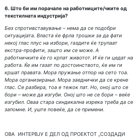
6. Што би им порачале на работниците/чките од
текстилната индустрија?
Без спротивставување – нема да се подобри
ситуацијата. Власта ќе фрла трошки за да фати
некој глас плус на избори, газдите ќе трупаат
екстра-профити, зашто им се може. А
работничките ќе го крпат животот. И ќе ги цедат на
работа. Ќе им газат по достоинството, ќе им ги
кршат правата. Мора пружање отпор на сето тоа.
Мора организирање. Мора заеднички да се крене
глас. Се разбира, тоа е тежок пат. Но, оној што се
бори – може да изгуби. Оној што не се бори – веќе
изгубил. Оваа стара синдикална изрека треба да се
запомне. И, уште повеќе, да се примени.
ОВА ИНТЕРВЈУ Е ДЕЛ ОД ПРОЕКТОТ „СОЗДАДИ