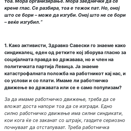
тоа. Мора организирање. Мора заеднички да се
крене глас. Се разбира, тоа е тежок пат. Но, оној
што се бори – може да изгуби. Оној што не се бори
– веќе изгубил.“
1. Како активисти, Здравко Савески го знаеме како
синдикалец, еден од ретките кој зборува гласно за
социјалната правда во државава, но и член на
политичката партија Левица. Ја знаеме
катастрофалната положба на работникот кај нас, и
со услови и со плати. Имаме ли работничко
движење во државата или се е само популизам?
За да имаме работничко движење, треба да се
вложат доста напори тоа да се изгради. Едно
силно работничко движење има силни синдикати,
кои кога ќе се заканат со штрајк, газдите сериозно
почнуваат да отстапуваат. Треба работничка