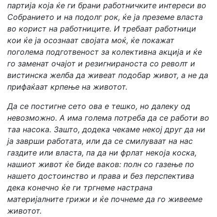
партија која ќе ги брани работничките интереси во
Собранието и на подолг рок, ќе ја преземе власта
во корист на работниците. И требаат работници
кои ќе ја осознаат својата моќ, ќе покажат
поголема подготвеност за колективна акција и ќе
го заменат очајот и резигнираноста со револт и
вистинска желба да живеат подобар живот, а не да
прифаќаат крпење на животот.
Да се постигне сето ова е тешко, но далеку од
невозможно. А има голема потреба да се работи во
таа насока. Зашто, додека чекаме некој друг да ни
ја заврши работата, или да се смилуваат на нас
газдите или власта, па да ни фрлат некоја коска,
нашиот живот ќе биде ваков: полн со газење по
нашето достоинство и права и без перспектива
дека конечно ќе ги тргнеме настрана
материјалните грижи и ќе почнеме да го живееме
животот.