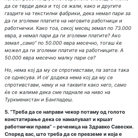
да се тврди дека и тој се жали, како и другите
газдите на текстилни фабрики, дека немал пари за
да ги зголеми платите на неговите работници и
работнички. Како тоа, секој месец земал по 73.000
евра, а немал пари да ги зголеми платите? Ако
земал „само“ по 50.000 евра месечно, тогаш ќе
можел да ги зголеми платите на работниците. А
50.000 евра месечно малку пари се?
Но, нема кој да му се спротивстави, па затоа така
се однесува. И се’ додека нема кој да му се
спротивстави, нему и на таквите како него, само
ќе се жалиме дека сме паднале на ниво на
Туркменистан и Бангладеш.
5. “Треба да се направи чекор потаму од голото
констатирање дека се намалуваат и кршат
работнички права” – реченица на Здравко Савески.
Според вас, што треба да се превземе и која е