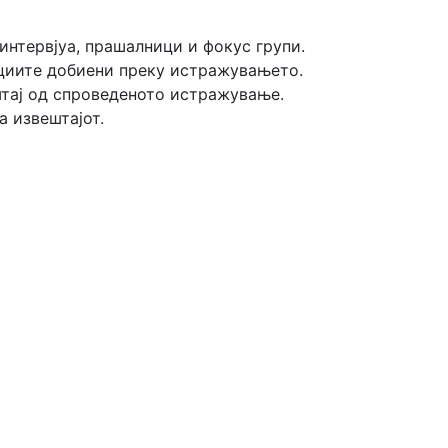
нтервјуа, прашалници и фокус групи.
циите добиени преку истражувањето.
тај од спроведеното истражување.
а извештајот.