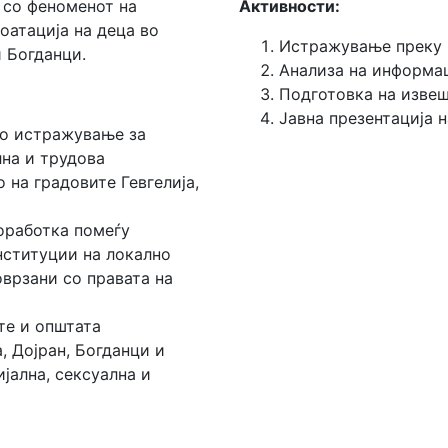
 со феноменот на
Активности:
оатација на деца во
Истражување преку и
и Богданци.
Анализа на информа
Подготовка на извеш
Јавна презентација н
но истражување за
на и трудова
 на градовите Гевгелија,
оработка помеѓу
нституции на локално
оврзани со правата на
те и општата
, Дојран, Богданци и
јална, сексуална и