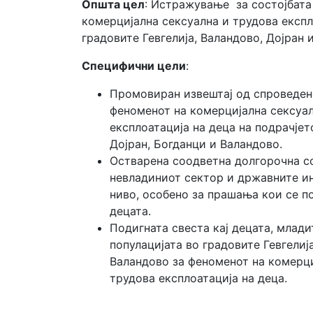
Општа цел
: Истражување за состојбата
комерцијална сексуална и трудова експл
градовите Гевгелија, Валандово, Дојран 
Специфични цели
:
Промовиран извештај од спроведе
феноменот на комерцијална сексуал
експлоатација на деца на подрачјето
Дојран, Богданци и Валандово.
Остварена соодветна долгорочна с
невладиниот сектор и државните и
ниво, особено за прашања кои се п
децата.
Подигната свеста кај децата, млади
популацијата во градовите Гевгелија
Валандово за феноменот на комерци
трудова експлоатација на деца.