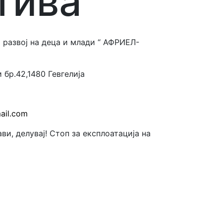
тива
 развој на деца и млади “ АФРИЕЛ-
 бр.42,1480 Гевгелија
mail.com
ави, делувај! Стоп за експлоатација на